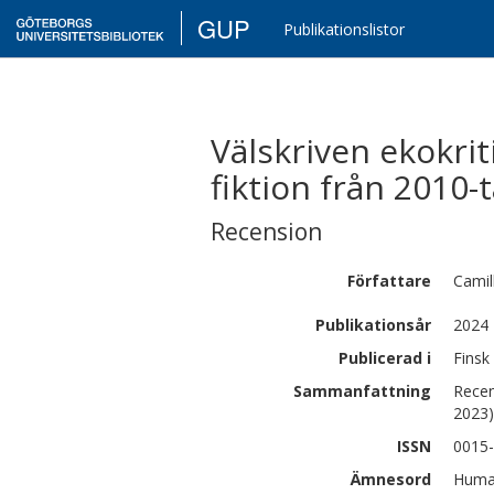
GUP
Publikationslistor
Välskriven ekokri
fiktion från 2010-t
Recension
Författare
Camil
Publikationsår
2024
Publicerad i
Finsk 
Sammanfattning
Recen
2023)
ISSN
0015
Ämnesord
Human