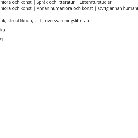
iora och konst | Språk och litteratur | Litteraturstudier
iora och konst | Annan humaniora och konst | Övrig annan human
tik, klimatfiktion, cli-fi, översvämningslitteratur
ska
81