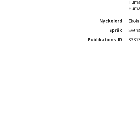
Human
Human
Nyckelord
Ekokri
Språk
Sven
Publikations-ID
3387