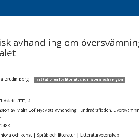
tisk avhandling om översvämnin
alet
la
Brudin Borg
|
Institutionen för litteratur, idéhistoria och religion
Tidskrift (FT), 4
sion av Malin Löf Nyqvists avhandling Hundraårsflöden. Översvämnin
.
-248X
iora och konst | Språk och litteratur | Litteraturvetenskap