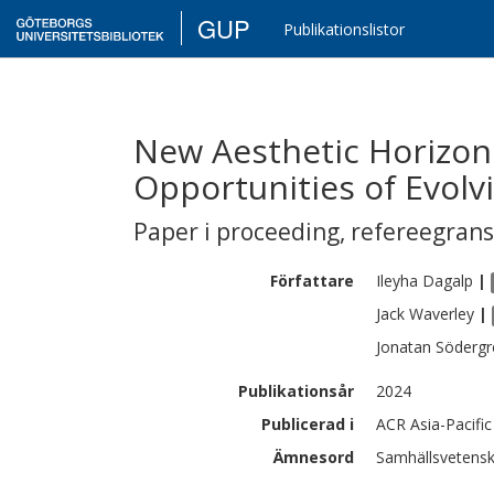
GUP
Publikationslistor
New Aesthetic Horizon
Opportunities of Evol
Paper i proceeding
,
refereegran
Författare
Ileyha
Dagalp
|
Jack
Waverley
|
Jonatan
Södergr
Publikationsår
2024
Publicerad i
ACR Asia-Pacifi
Ämnesord
Samhällsvetensk