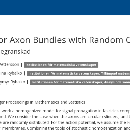
or Axon Bundles with Random 
eegranskad
Pettersson
|
Institutionen för matematiska vetenskaper
ina
Rybalko
|
Institutionen för matematiska vetenskaper, Tillämpad matemat
dymyr
Rybalko
|
Institutionen för matematiska vetenskaper, Analys och sann
ger Proceedings in Mathematics and Statistics
is work a homogenized model for signal propagation in fascicles comp
ned. We consider the case when the axons are circular cylinders, and t
e are randomly distributed. For the action potential, we assume th
’ membranes. Combining the tools of stochastic homogenization an