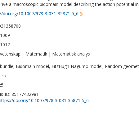
rive a macroscopic bidomain model describing the action potential in 
://doi.org/10.1007/978-3-031-35871-5_6
031358708
-1009
-1017
vetenskap | Matematik | Matematisk analys
 bundle, Bidomain model, FitzHugh-Nagumo model, Random geomet
ska
25
s-ID: 85177432981
https://doi.org/10.1007/978-3-031-35871-5_6