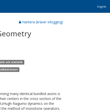
English
Hantera (kräver inlogging)
Geometry
ik och statistik
olikhetsteori
rising many identical bundled axons is
heir centers in the cross section of the
e FitzHugh-Nagumo dynamics on the
d the method of monotone operators,