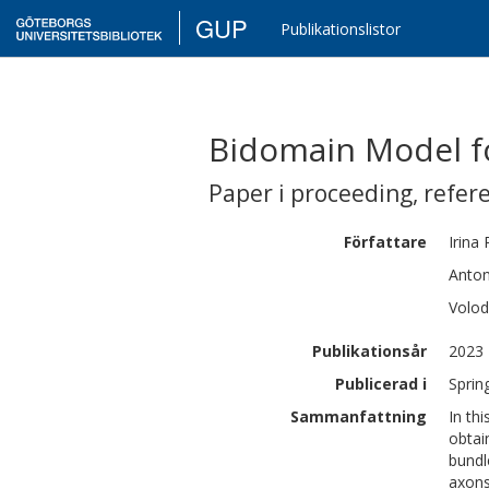
GUP
Publikationslistor
Bidomain Model f
Paper i proceeding
,
refer
Författare
Irina
Anton
Volo
Publikationsår
2023
Publicerad i
Sprin
Sammanfattning
In th
obtai
bundl
axons