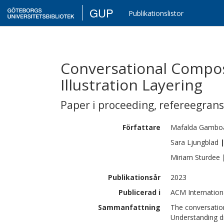
GUP
Publikationslistor
Conversational Compos
Illustration Layering
Paper i proceeding
,
refereegran
Författare
Mafalda
Gambo
Sara
Ljungblad
Miriam
Sturdee
Publikationsår
2023
Publicerad i
ACM Internation
Sammanfattning
The conversation
Understanding d