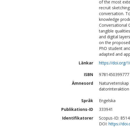
of the most ext
recruit sketchin
conversation. To 
knowledge produ
Conversational 
tangible qualitie
and digital laye
on the proposed
PhD student and
adapted and app
Länkar
https://doi.org
ISBN
9781450399777
Ämnesord
Naturvetenskap 
datorinteraktion
Språk
Engelska
Publikations-ID
333941
Identifikatorer
Scopus-ID: 851
DOI:
https://do