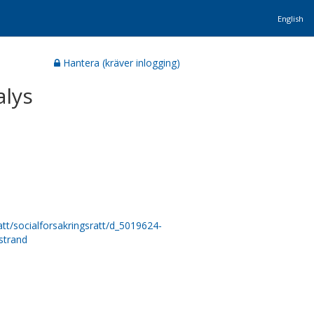
English
Hantera (kräver inlogging)
alys
ratt/socialforsakringsratt/d_5019624-
strand