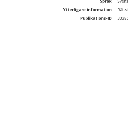
Språk
Sven
Ytterligare information
Rätts
Publikations-ID
3338