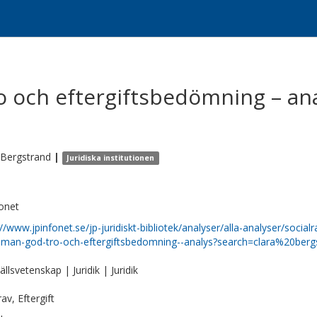
 och eftergiftsbedömning – an
Bergstrand
|
Juridiska institutionen
fonet
://www.jpinfonet.se/jp-juridiskt-bibliotek/analyser/alla-analyser/social
man-god-tro-och-eftergiftsbedomning--analys?search=clara%20berg
llsvetenskap | Juridik | Juridik
av, Eftergift