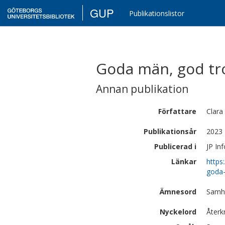
GUP
Publikationslistor
Goda män, god tro
Annan publikation
Författare
Clara
Publikationsår
2023
Publicerad i
JP In
Länkar
https
goda-
Ämnesord
Samhä
Nyckelord
Återkr