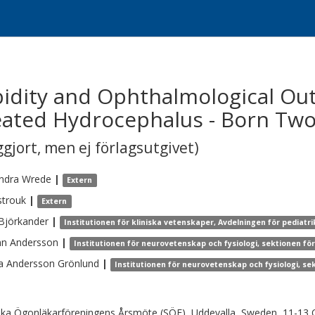
idity and Ophthalmological Ou
reated Hydrocephalus - Born Tw
gjort, men ej förlagsutgivet)
ndra
Wrede
|
Extern
trouk
|
Extern
Björkander
|
Institutionen för kliniska vetenskaper, Avdelningen för pediatri
nn
Andersson
|
Institutionen för neurovetenskap och fysiologi, sektionen fö
a Andersson
Grönlund
|
Institutionen för neurovetenskap och fysiologi, se
ka Ögonläkarföreningens Årsmöte (SÖF), Uddevalla, Sweden, 11-13 O