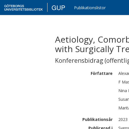
GUP
Publikationslistor
Aetiology, Comorb
with Surgically T
Konferensbidrag (offentlig
Författare
Alexa
F
Mas
Nina
Susa
Marit
Publikationsår
2023
Publicerad i
Svens