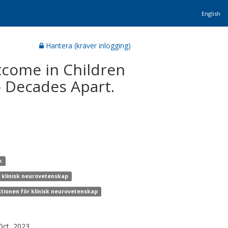
English
Hantera (kräver inlogging)
tcome in Children
o Decades Apart.
k
r klinisk neurovetenskap
ktionen för klinisk neurovetenskap
ct, 2023.