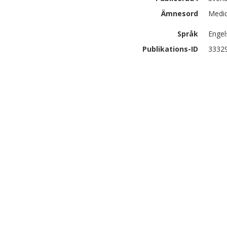
Ämnesord
Medic
Språk
Engel
Publikations-ID
3332