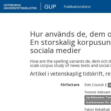
GUP
Publikationslistor
Hur används de, dem oc
En storskalig korpusu
sociala medier
How are the spelling variants de, dem och 
scale corpus study of news texts and social
Artikel i vetenskaplig tidskrift
,
re
Författare
Evie
Coussé
|
I
Yvonne
Adesam
Språkbanken Text,
Institutionen för
Faton
Rekathati