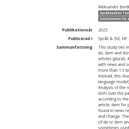
Aleksandrs
Berd
Språkbanken Text,
Institutionen för
Publikationsår
2023
Publicerad i
Språk & Stil, NF
Sammanfattning
This study ties 
de, dem and dom 
articles (plural)
with news and so
more than 1.5 bi
Instead, this st
language model) 
Analysis of the 
dom over the pa
according to the
article; dem for
found in news te
and change. The 
of de or dem and
sometimes used 