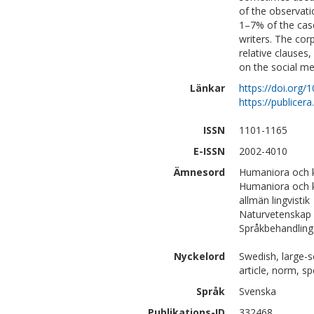
of the observatio
1–7% of the case
writers. The cor
relative clauses
on the social me
Länkar
https://doi.org/
https://publicer
ISSN
1101-1165
E-ISSN
2002-4010
Ämnesord
Humaniora och ko
Humaniora och k
allmän lingvistik
Naturvetenskap 
Språkbehandling 
Nyckelord
Swedish, large-s
article, norm, sp
Språk
Svenska
Publikations-ID
332468