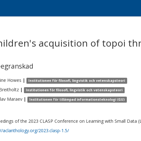
hildren's acquisition of topoi t
eegranskad
tine
Howes
|
Institutionen för filosofi, lingvistik och vetenskapsteori
Breitholtz
|
Institutionen för filosofi, lingvistik och vetenskapsteori
lav
Maraev
|
Institutionen för tillämpad informationsteknologi (GU)
edings of the 2023 CLASP Conference on Learning with Small Data (
://aclanthology.org/2023.clasp-1.5/