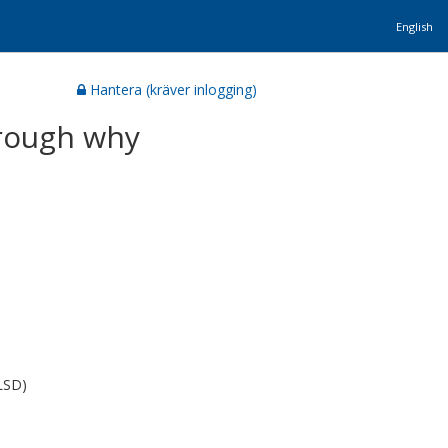
English
Hantera (kräver inlogging)
hrough why
LSD)