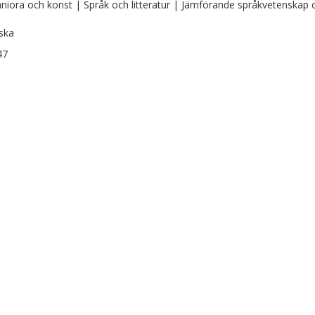
iora och konst | Språk och litteratur | Jämförande språkvetenskap oc
ska
47