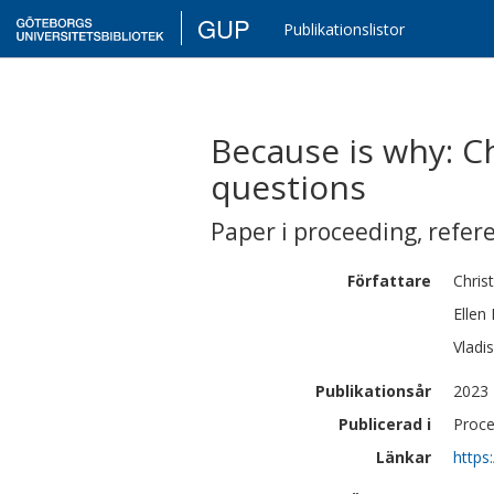
GUP
Publikationslistor
Because is why: C
questions
Paper i proceeding
,
refer
Författare
Chris
Ellen
Vladis
Publikationsår
2023
Publicerad i
Proce
Länkar
https