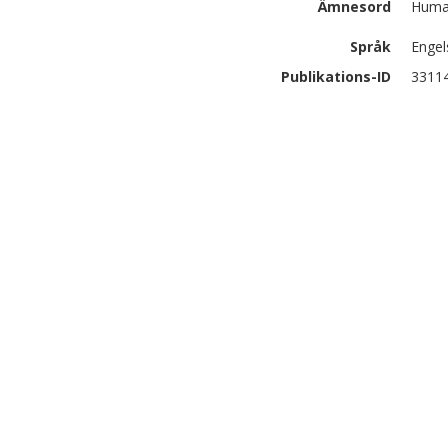
Ämnesord
Human
Språk
Engel
Publikations-ID
3311