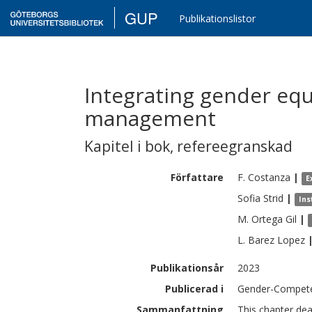
GUP
Publikationslistor
Integrating gender equ
management
Kapitel i bok
,
refereegranskad
Författare
F.
Costanza
|
E
Sofia
Strid
|
Ins
M.
Ortega Gil
|
L.
Barez Lopez
Publikationsår
2023
Publicerad i
Gender-Compete
Sammanfattning
This chapter de