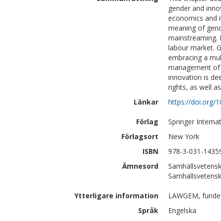
gender and innov
economics and it
meaning of gende
mainstreaming. It
labour market. 
embracing a mul
management of pr
innovation is de
rights, as well a
Länkar
https://doi.org
Förlag
Springer Interna
Förlagsort
New York
ISBN
978-3-031-1435
Ämnesord
Samhällsvetenska
Samhällsvetensk
Ytterligare information
LAWGEM, funded
Språk
Engelska