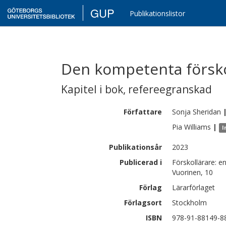
GUP
Publikationslistor
Den kompetenta försko
Kapitel i bok
,
refereegranskad
Författare
Sonja
Sheridan
Pia
Williams
|
I
Publikationsår
2023
Publicerad i
Förskollärare: e
Vuorinen, 10
Förlag
Lärarförlaget
Förlagsort
Stockholm
ISBN
978-91-88149-8