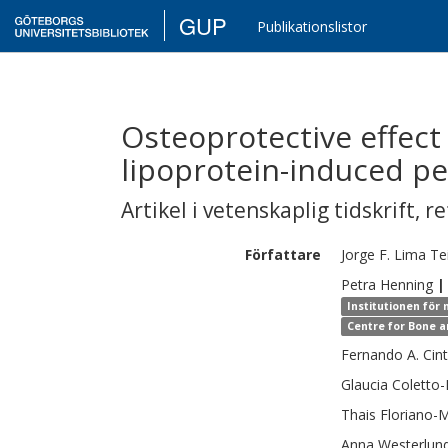
GUP
Publikationslistor
Osteoprotective effect 
lipoprotein-induced pe
Artikel i vetenskaplig tidskrift
,
re
Författare
Jorge F.
Lima Tei
Petra
Henning
|
Institutionen för 
Centre for Bone a
Fernando A.
Cin
Glaucia
Coletto
Thais
Floriano-M
Anna
Westerlun