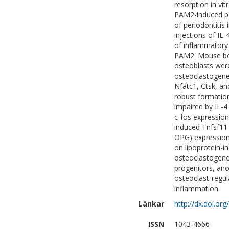
resorption in vi
PAM2-induced pe
of periodontitis
injections of IL
of inflammatory
PAM2. Mouse bo
osteoblasts wer
osteoclastogene
Nfatc1, Ctsk, an
robust formatio
impaired by IL-
c-fos expression
induced Tnfsf1
OPG) expression.
on lipoprotein-i
osteoclastogenes
progenitors, ano
osteoclast-regul
inflammation.
Länkar
http://dx.doi.or
ISSN
1043-4666