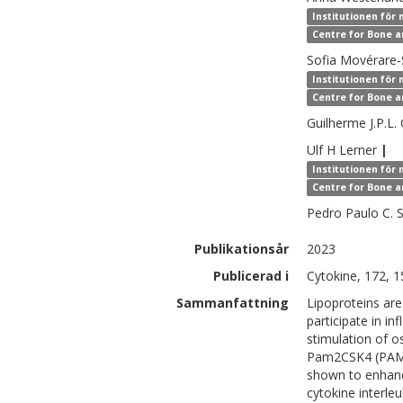
Institutionen för 
Centre for Bone a
Sofia
Movérare-S
Institutionen för 
Centre for Bone a
Guilherme J.P.L.
Ulf H
Lerner
|
Institutionen för 
Centre for Bone a
Pedro Paulo C.
Publikationsår
2023
Publicerad i
Cytokine, 172, 
Sammanfattning
Lipoproteins ar
participate in i
stimulation of os
Pam2CSK4 (PAM2)
shown to enhanc
cytokine interle