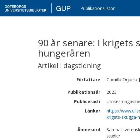
GUP
Publikationslistor
90 år senare: I kriget
hungeråren
Artikel i dagstidning
Författare
Camilla
Orjuela
Publikationsår
2023
Publicerad i
Utrikesmagasine
Länkar
https://www.ui.
krigets-skugga-
Ämnesord
Samhällsvetensk
studier