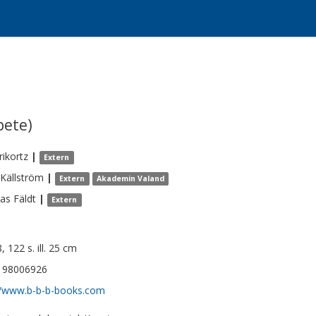
bete
)
rikortz
|
Extern
Källström
|
Extern
Akademin Valand
ias
Fäldt
|
Extern
, 122 s. ill. 25 cm
198006926
//www.b-b-b-books.com