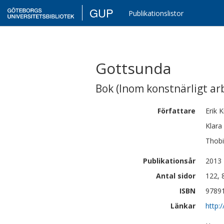
GUP
Publikationslistor
Gottsunda
Bok
(
Inom konstnärligt ar
Författare
Erik
K
Klara
Thob
Publikationsår
2013
Antal sidor
122, 8
ISBN
9789
Länkar
http: