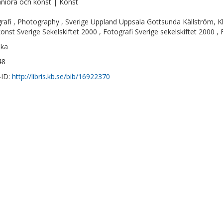
iora och konst | Konst
rafi , Photography , Sverige Uppland Uppsala Gottsunda Källström, Kla
onst Sverige Sekelskiftet 2000 , Fotografi Sverige sekelskiftet 2000 , 
ska
48
-ID:
http://libris.kb.se/bib/16922370