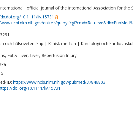
international : official journal of the International Association for the
//dx.doi.org/10.1111/liv.15731
//www.ncbi.nlm.nih.gov/entrez/query.fcgi?cmd=Retrieve&db=PubMed&
-3231
in och hälsovetenskap | Klinisk medicin | Kardiologi och kardiovask
s, Fatty Liver, Liver, Reperfusion Injury
ska
15
ed-ID:
https://www.ncbi.nlm.nih.gov/pubmed/37846803
https://doi.org/10.1111/liv.15731