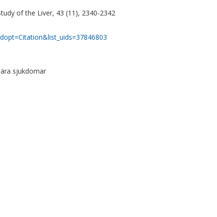
 Study of the Liver, 43 (11), 2340-2342
dopt=Citation&list_uids=37846803
ulära sjukdomar