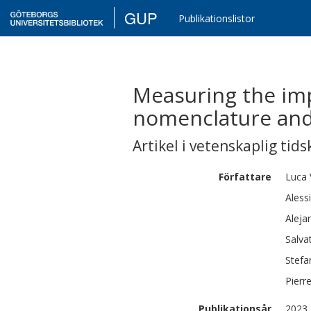
GUP
Publikationslistor
Measuring the imp
nomenclature and 
Artikel i vetenskaplig tids
Författare
Luca
Aless
Aleja
Salva
Stefa
Pierr
Publikationsår
2023