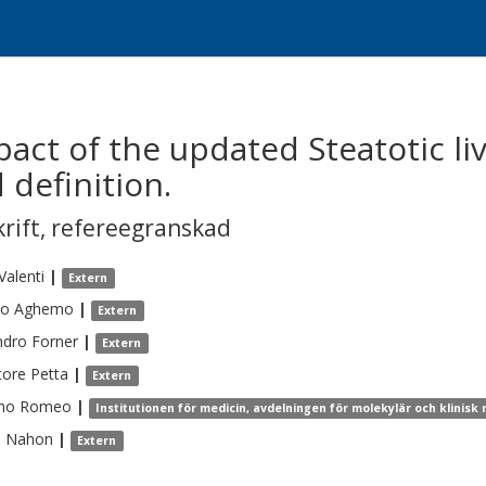
act of the updated Steatotic li
definition.
krift
,
refereegranskad
Valenti
|
Extern
io
Aghemo
|
Extern
ndro
Forner
|
Extern
tore
Petta
|
Extern
no
Romeo
|
Institutionen för medicin, avdelningen för molekylär och klinisk
e
Nahon
|
Extern