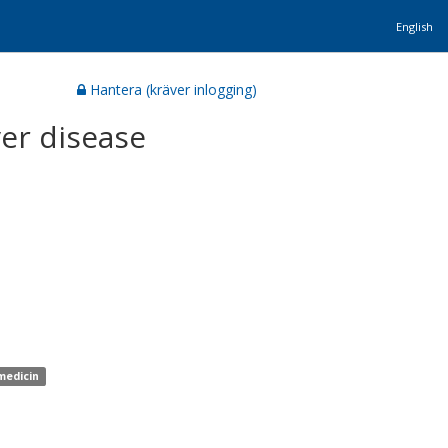
English
Hantera (kräver inlogging)
ver disease
 medicin