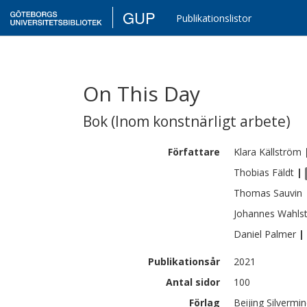
GUP
Publikationslistor
On This Day
Bok
(
Inom konstnärligt arbete
)
Författare
Klara
Källström
Thobias
Fäldt
|
Thomas
Sauvin
Johannes
Wahls
Daniel
Palmer
|
Publikationsår
2021
Antal sidor
100
Förlag
Beijing Silverm