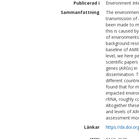
Publicerad i
Environment Int
Sammanfattning
The environment
transmission of a
been made to mon
this is caused b
of environments
background resis
baseline of AMR i
level, we here p
scientific paper
genes (ARGs) in
dissemination. T
different countr
found that for 
impacted environ
rRNA, roughly c
Altogether thes
and levels of AR
assessment mode
Länkar
https://dx.doi.o