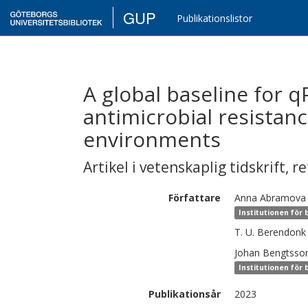
GUP
Publikationslistor
A global baseline for
antimicrobial resistan
environments
Artikel i vetenskaplig tidskrift
,
re
Författare
Anna
Abramova
Institutionen för
T. U.
Berendonk
Johan
Bengtsso
Institutionen för
Publikationsår
2023