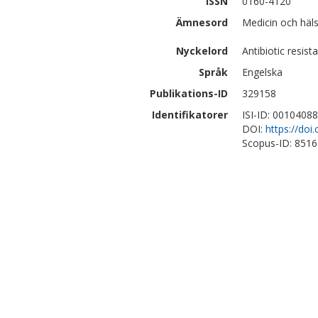
ISSN
0160-4120
Ämnesord
Medicin och häls
Nyckelord
Antibiotic resis
Språk
Engelska
Publikations-ID
329158
Identifikatorer
ISI-ID: 0010408
DOI:
https://doi
Scopus-ID: 851