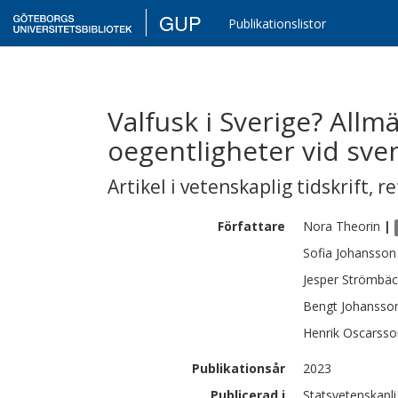
GUP
Publikationslistor
Valfusk i Sverige? All
oegentligheter vid sve
Artikel i vetenskaplig tidskrift
,
re
Författare
Nora
Theorin
|
Sofia
Johansson
Jesper
Strömbäc
Bengt
Johansso
Henrik
Oscarsso
Publikationsår
2023
Publicerad i
Statsvetenskapli