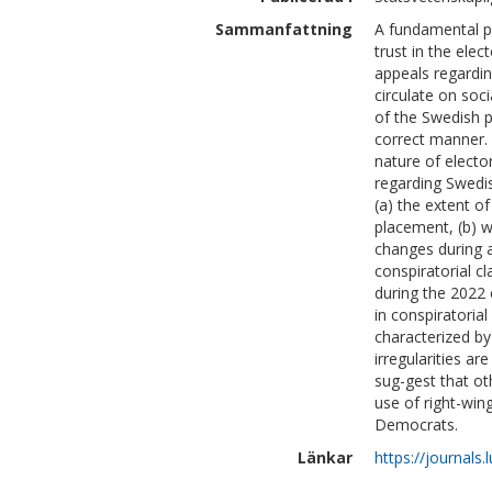
Sammanfattning
A fundamental pr
trust in the elec
appeals regardin
circulate on soci
of the Swedish p
correct manner. 
nature of elector
regarding Swedis
(a) the extent of
placement, (b) w
changes during a
conspiratorial c
during the 2022 
in conspiratoria
characterized b
irregularities a
sug-gest that oth
use of right-wi
Democrats.
Länkar
https://journals.