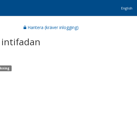
English
Hantera (kräver inlogging)
 intifadan
skning