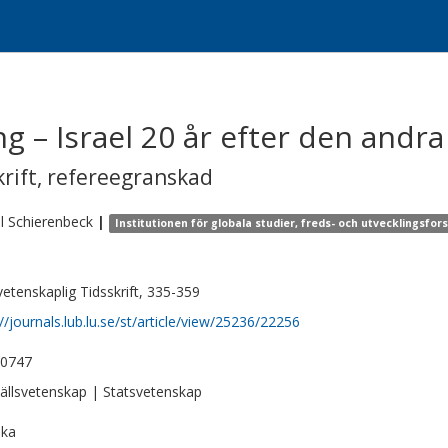
ng – Israel 20 år efter den andra
krift
,
refereegranskad
l
Schierenbeck
|
Institutionen för globala studier, freds- och utvecklingsfor
vetenskaplig Tidsskrift, 335-359
://journals.lub.lu.se/st/article/view/25236/22256
-0747
llsvetenskap | Statsvetenskap
ska