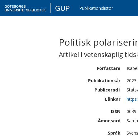
GUP
Publikationslistor
Politisk polariseri
Artikel i vetenskaplig tids
Författare
Isabel
Publikationsår
2023
Publicerad i
Stats
Länkar
https
ISSN
0039
Ämnesord
Samhä
Språk
Sven