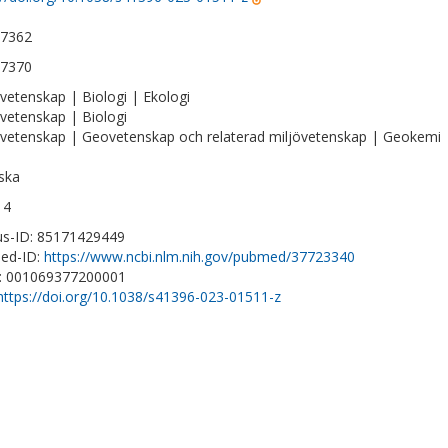
-7362
-7370
vetenskap | Biologi | Ekologi
vetenskap | Biologi
vetenskap | Geovetenskap och relaterad miljövetenskap | Geokemi
ska
14
s-ID: 85171429449
ed-ID:
https://www.ncbi.nlm.nih.gov/pubmed/37723340
D: 001069377200001
https://doi.org/10.1038/s41396-023-01511-z