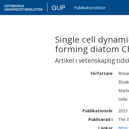
GUP
Publikationslistor
Single cell dynam
forming diatom Ch
Artikel i vetenskaplig tids
Författare
Ricka
Eliza
Marti
Helle
Publikationsår
2023
Publicerad i
The I
Länkar
https