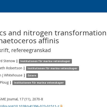
ics and nitrogen transformation
aetoceros affinis
krift
,
refereegranskad
rd
Stenow
|
Institutionen för marina vetenskaper
beth
Robertson
|
Institutionen för marina vetenskaper
n J
Whitehouse
|
Extern
Ploug
|
Institutionen för marina vetenskaper
SME Journal, 17 (11), 2070-8
://doi.org/10.1038/s41396-023-01511-z