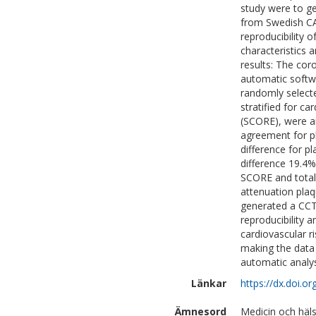
study were to ge
from Swedish CA
reproducibility 
characteristics 
results: The co
automatic softw
randomly selecte
stratified for c
(SCORE), were an
agreement for p
difference for 
difference 19.4%
SCORE and total 
attenuation plaq
generated a CCT
reproducibility 
cardiovascular r
making the data w
automatic analys
Länkar
https://dx.doi.o
Ämnesord
Medicin och häls