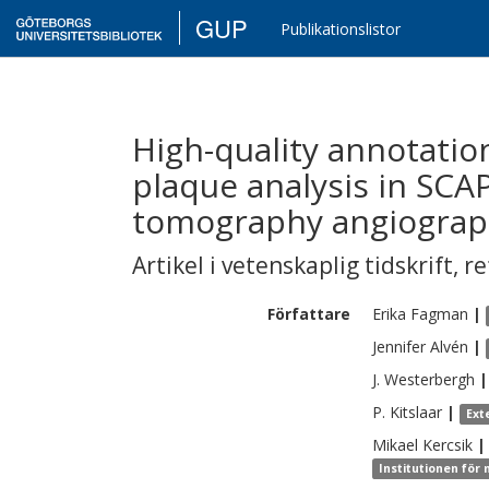
GUP
Publikationslistor
High-quality annotatio
plaque analysis in SCA
tomography angiogra
Artikel i vetenskaplig tidskrift
,
re
Författare
Erika
Fagman
|
Jennifer
Alvén
|
J.
Westerbergh
|
P.
Kitslaar
|
Ext
Mikael
Kercsik
|
Institutionen för 