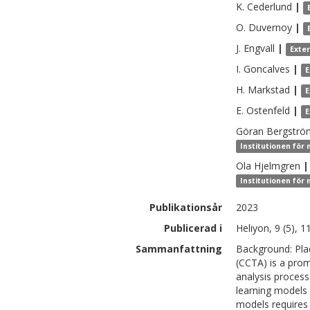
K.
Cederlund
|
O.
Duvernoy
|
J.
Engvall
|
Exte
I.
Goncalves
|
E
H.
Markstad
|
E
E.
Ostenfeld
|
E
Göran
Bergströ
Institutionen för 
Ola
Hjelmgren
|
Institutionen för 
Publikationsår
2023
Publicerad i
Heliyon, 9 (5), 
Sammanfattning
Background: Pla
(CCTA) is a promi
analysis process
learning models 
models requires 