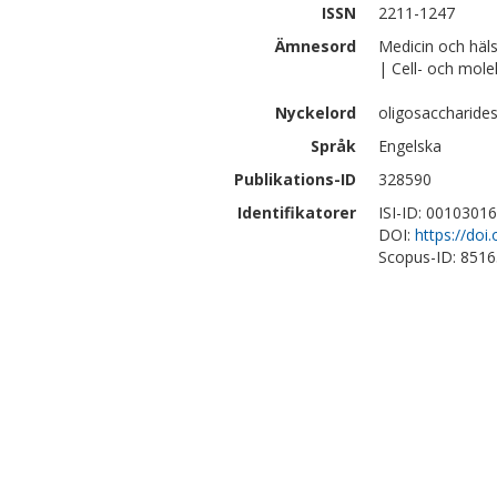
ISSN
2211-1247
Ämnesord
Medicin och häl
| Cell- och mole
Nyckelord
oligosaccharides
Språk
Engelska
Publikations-ID
328590
Identifikatorer
ISI-ID: 0010301
DOI:
https://doi
Scopus-ID: 851