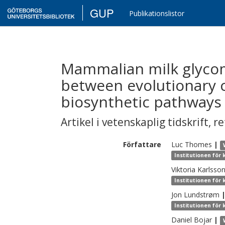
GUP
Publikationslistor
Mammalian milk glycom
between evolutionary 
biosynthetic pathways
Artikel i vetenskaplig tidskrift
,
re
Författare
Luc
Thomes
|
Institutionen för
Viktoria
Karlsso
Institutionen för
Jon
Lundstrøm
Institutionen för
Daniel
Bojar
|