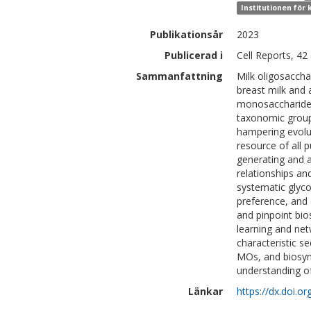
Institutionen för
Publikationsår
2023
Publicerad i
Cell Reports, 42
Sammanfattning
Milk oligosacch
breast milk and 
monosaccharides
taxonomic group
hampering evolu
resource of all
generating and 
relationships an
systematic glyco
preference, and 
and pinpoint bio
learning and net
characteristic s
MOs, and biosyn
understanding of
Länkar
https://dx.doi.o