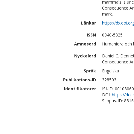
mammals is uncon
Consequence Arg
mark.
Länkar
https://dx.doi.o
ISSN
0040-5825
Ämnesord
Humaniora och kon
Nyckelord
Daniel C. Dennet
Consequence Arg
Språk
Engelska
Publikations-ID
328503
Identifikatorer
ISI-ID: 0010306
DOI:
https://doi
Scopus-ID: 851