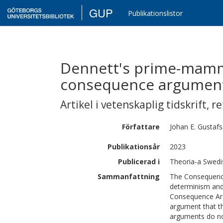
GUP
Publikationslistor
Dennett's prime-mamma
consequence argumen
Artikel i vetenskaplig tidskrift
,
re
Författare
Johan E.
Gustaf
Publikationsår
2023
Publicerad i
Theoria-a Swedis
Sammanfattning
The Consequence 
determinism and 
Consequence Arg
argument that th
arguments do no