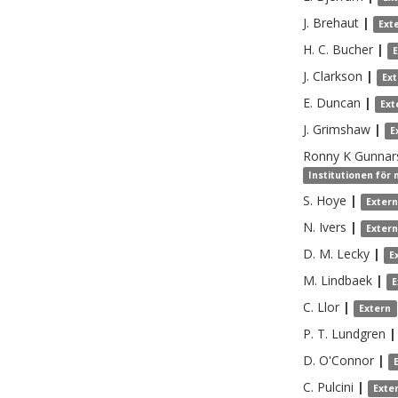
J.
Brehaut
|
Ext
H. C.
Bucher
|
J.
Clarkson
|
Ex
E.
Duncan
|
Ext
J.
Grimshaw
|
E
Ronny K
Gunnar
Institutionen för 
S.
Hoye
|
Exter
N.
Ivers
|
Exter
D. M.
Lecky
|
E
M.
Lindbaek
|
E
C.
Llor
|
Extern
P. T.
Lundgren
|
D.
O'Connor
|
C.
Pulcini
|
Exte