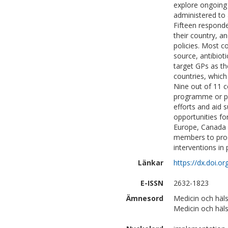
explore ongoing 
administered to 
Fifteen responde
their country, a
policies. Most c
source, antibio
target GPs as th
countries, which
Nine out of 11 c
programme or po
efforts and aid 
opportunities fo
Europe, Canada a
members to produ
interventions in 
Länkar
https://dx.doi.o
E-ISSN
2632-1823
Ämnesord
Medicin och häls
Medicin och häl