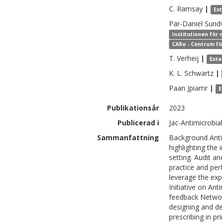
C.
Ramsay
|
Ex
Pär-Daniel
Sundv
Institutionen för
CARe - Centrum fö
T.
Verheij
|
Exte
K. L.
Schwartz
|
Paan
Jpiamr
|
E
Publikationsår
2023
Publicerad i
Jac-Antimicrobia
Sammanfattning
Background Anti
highlighting the
setting. Audit a
practice and pe
leverage the ex
Initiative on Ant
feedback Networ
designing and de
prescribing in p