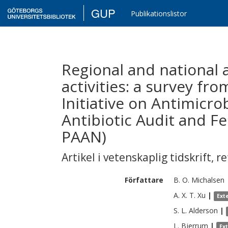
GUP
Publikationslistor
Regional and national 
activities: a survey fr
Initiative on Antimicro
Antibiotic Audit and F
PAAN)
Artikel i vetenskaplig tidskrift
,
re
Författare
B. O.
Michalsen
A. X. T.
Xu
|
Ext
S. L.
Alderson
|
L.
Bjerrum
|
Ex