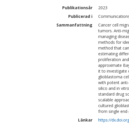
Publikationsår
2023
Publicerad i
Communications 
Sammanfattning
Cancer cell migr
tumors. Anti-mig
managing disease
methods for iden
method that can 
estimating differ
proliferation an
approximate Bay
it to investigate
glioblastoma cel
with potent anti
silico and in vi
standard drug s
scalable approac
cultured glioblas
from single end-
Länkar
https://dx.doi.