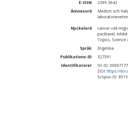
E-ISSN
2399-3642
Ämnesord
Medicin och häl
laboratorievete
Nyckelord
cancer-cell-migr
paclitaxel, inhib
Topics, Science
Språk
Engelska
Publikations-ID
327591
Identifikatorer
ISI-ID: 0009717
DOI:
https://do
Scopus-ID: 851