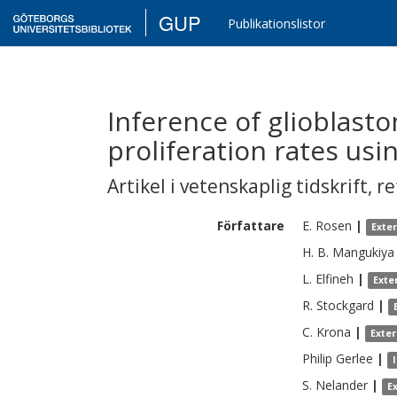
GUP
Publikationslistor
Inference of glioblast
proliferation rates usi
Artikel i vetenskaplig tidskrift
,
re
Författare
E.
Rosen
|
Exte
H. B.
Mangukiya
L.
Elfineh
|
Exte
R.
Stockgard
|
C.
Krona
|
Exte
Philip
Gerlee
|
S.
Nelander
|
E