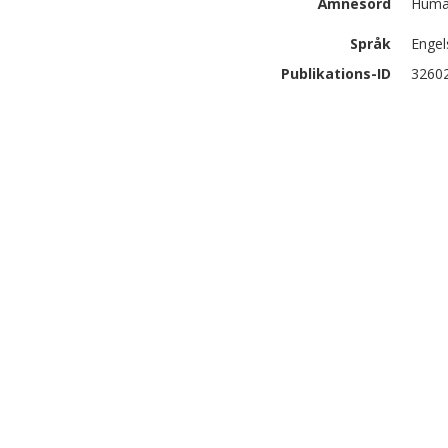
Ämnesord
Human
Språk
Engel
Publikations-ID
3260