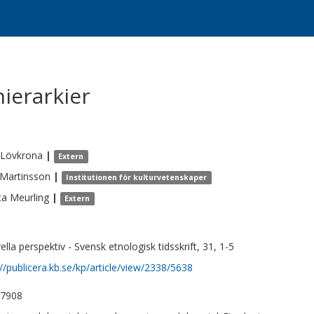
hierarkier
Lövkrona
|
Extern
Martinsson
|
Institutionen för kulturvetenskaper
ta
Meurling
|
Extern
ella perspektiv - Svensk etnologisk tidsskrift, 31, 1-5
://publicera.kb.se/kp/article/view/2338/5638
-7908