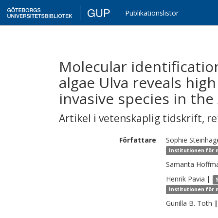
GUP
Publikationslistor
Molecular identificatio
algae Ulva reveals high 
invasive species in the 
Artikel i vetenskaplig tidskrift
,
re
Författare
Sophie
Steinhag
Institutionen för
Samanta
Hoffm
Henrik
Pavia
|
Institutionen för
Gunilla B.
Toth
|