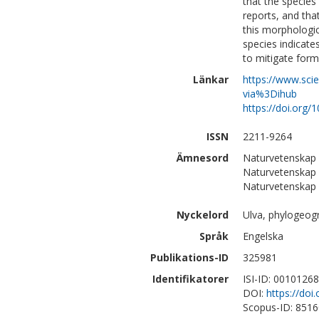
that the species 
reports, and tha
this morphologic
species indicates
to mitigate form
Länkar
https://www.sci
via%3Dihub
https://doi.org/
ISSN
2211-9264
Ämnesord
Naturvetenskap 
Naturvetenskap 
Naturvetenskap
Nyckelord
Ulva, phylogeogr
Språk
Engelska
Publikations-ID
325981
Identifikatorer
ISI-ID: 0010126
DOI:
https://doi
Scopus-ID: 851