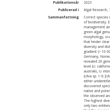
Publikationsår
2023
Publicerad i
Algal Research,
Sammanfattning
Correct species 
of biodiversity.
management and 
green algal genu
morphology, occ
that hinder clea
diversity and dis
gradient (> 10 
Germany, Norway
revealed 20 genet
level (U. californ
australis, U. int
(Ulva sp. 1-9; [
either unidentifi
discovered specie
native and poten
the observed and
The highest dive
only two entitie