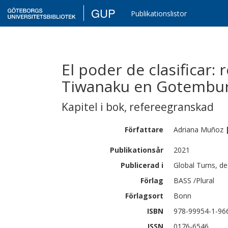
GUP
Publikationslistor
El poder de clasificar:
Tiwanaku en Gotembur
Kapitel i bok
,
refereegranskad
Författare
Adriana
Muñoz
Publikationsår
2021
Publicerad i
Global Turns, d
Förlag
BASS /Plural
Förlagsort
Bonn
ISBN
978-99954-1-96
ISSN
0176-6546