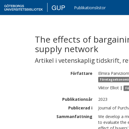
GUP
Publikationslistor
The effects of bargaini
supply network
Artikel i vetenskaplig tidskrift
,
re
Författare
Elmira
Parvizio
Företagsekonomiska
Viktor
Elliot
|
Fö
Publikationsår
2023
Publicerad i
Journal of Purc
Sammanfattning
We develop a mul
to evaluate the 
effect of buyers'