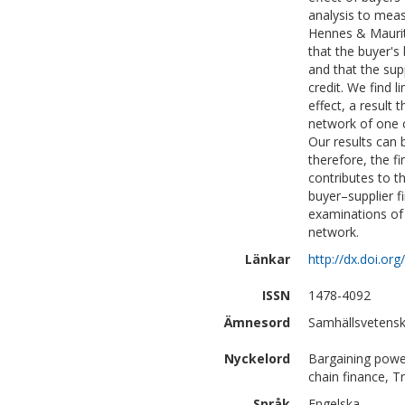
analysis to mea
Hennes & Maurit
that the buyer's 
and that the supp
credit. We find l
effect, a result 
network of one c
Our results can 
therefore, the fi
contributes to t
buyer–supplier fi
examinations of 
network.
Länkar
http://dx.doi.or
ISSN
1478-4092
Ämnesord
Samhällsvetensk
Nyckelord
Bargaining power
chain finance, T
Språk
Engelska