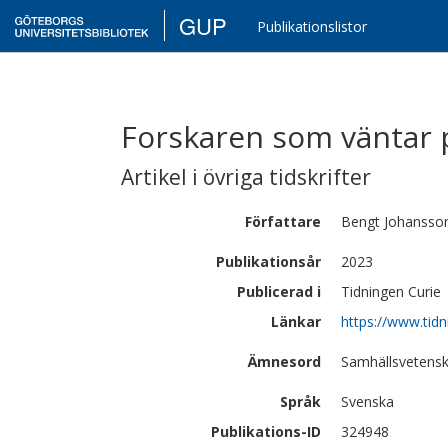
GUP
Publikationslistor
Forskaren som väntar på
Artikel i övriga tidskrifter
Författare
Bengt
Johansso
Publikationsår
2023
Publicerad i
Tidningen Curie
Länkar
https://www.tidn
Ämnesord
Samhällsvetensk
Språk
Svenska
Publikations-ID
324948