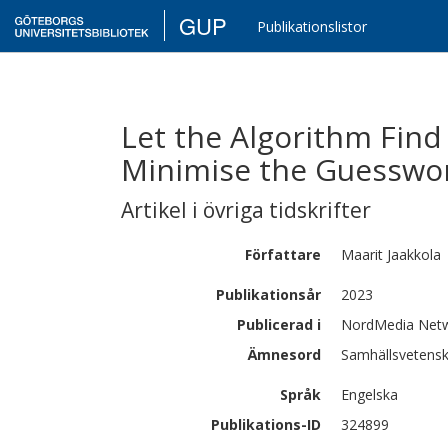
GUP
Publikationslistor
Let the Algorithm Find 
Minimise the Guesswo
Artikel i övriga tidskrifter
Författare
Maarit
Jaakkola
Publikationsår
2023
Publicerad i
NordMedia Net
Ämnesord
Samhällsvetensk
Språk
Engelska
Publikations-ID
324899