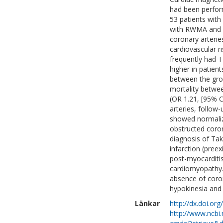
had been perfor
53 patients wit
with RWMA and o
coronary arteri
cardiovascular r
frequently had T
higher in patien
between the grou
mortality betwee
(OR 1.21, [95% C
arteries, follow
showed normaliza
obstructed coro
diagnosis of Ta
infarction (preex
post-myocarditis
cardiomyopathy.R
absence of coron
hypokinesia and 
Länkar
http://dx.doi.or
http://www.ncbi.