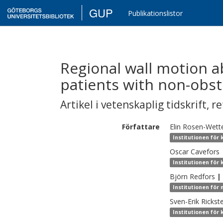
GUP
Publikationslistor
Regional wall motion abn
patients with non-obst
Artikel i vetenskaplig tidskrift
,
re
Författare
Elin
Rosen-Wett
Institutionen för 
Oscar
Cavefors
Institutionen för 
Björn
Redfors
|
Institutionen för 
Sven-Erik
Rickst
Institutionen för 