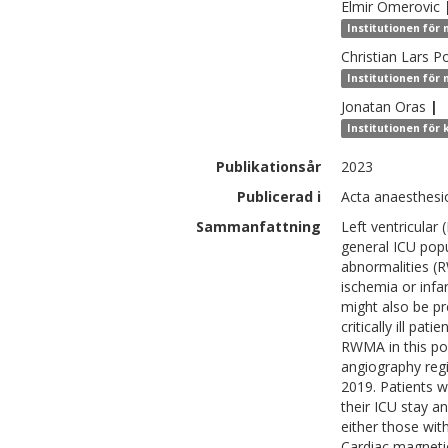
Elmir
Omerovic
Institutionen för 
Christian Lars
Po
Institutionen för 
Jonatan
Oras
|
Institutionen för 
Publikationsår
2023
Publicerad i
Acta anaesthesio
Sammanfattning
Left ventricular
general ICU popu
abnormalities (
ischemia or inf
might also be p
critically ill pa
RWMA in this pop
angiography regi
2019. Patients w
their ICU stay 
either those wit
Cardiac magneti