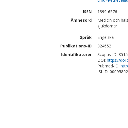
cmd=Retrieve&d
ISSN
1399-6576
Ämnesord
Medicin och häls
sjukdomar
Språk
Engelska
Publikations-ID
324652
Identifikatorer
Scopus-ID: 851
DOI:
https://doi
Pubmed-ID:
htt
ISI-ID: 0009580