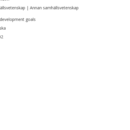
llsvetenskap | Annan samhällsvetenskap
 development goals
ska
02