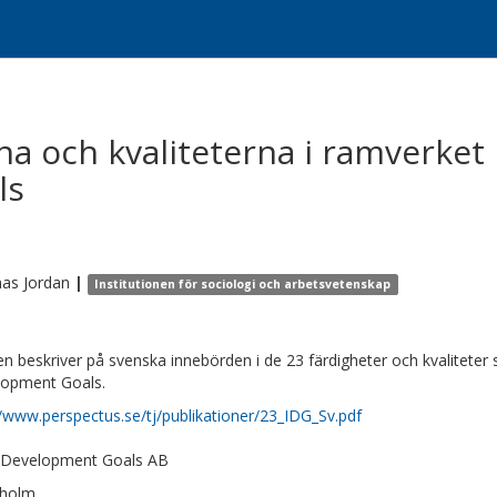
na och kvaliteterna i ramverket
ls
as
Jordan
|
Institutionen för sociologi och arbetsvetenskap
ten beskriver på svenska innebörden i de 23 färdigheter och kvaliteter
opment Goals.
//www.perspectus.se/tj/publikationer/23_IDG_Sv.pdf
 Development Goals AB
kholm