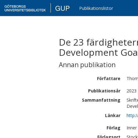
GUP
Publikationslistor
De 23 färdigheter
Development Goa
Annan publikation
Författare
Thom
Publikationsår
2023
Sammanfattning
Skrif
Devel
Länkar
http:
Förlag
Inner
Förlagsort
Stoc