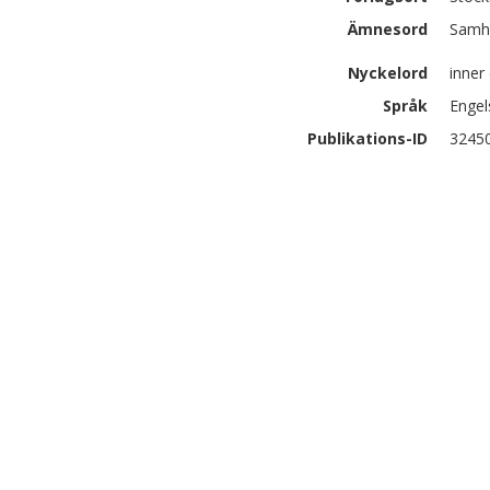
Ämnesord
Samhä
Nyckelord
inner
Språk
Engel
Publikations-ID
3245