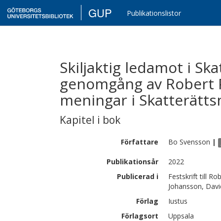
GUP
Publikationslistor
Skiljaktig ledamot i S
genomgång av Robert P
meningar i Skatterätt
Kapitel i bok
Författare
Bo
Svensson
|
Publikationsår
2022
Publicerad i
Festskrift till R
Johansson, Davi
Förlag
Iustus
Förlagsort
Uppsala