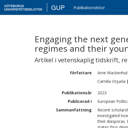
GUP
Publikationslistor
Engaging the next gene
regimes and their you
Artikel i vetenskaplig tidskrift
,
re
Författare
Arne
Wackenhut
Camilla
Orjuela
Publikationsår
2023
Publicerad i
European Politic
Sammanfattning
Recent scholars
investigated how
their diasporas.
states thus devis