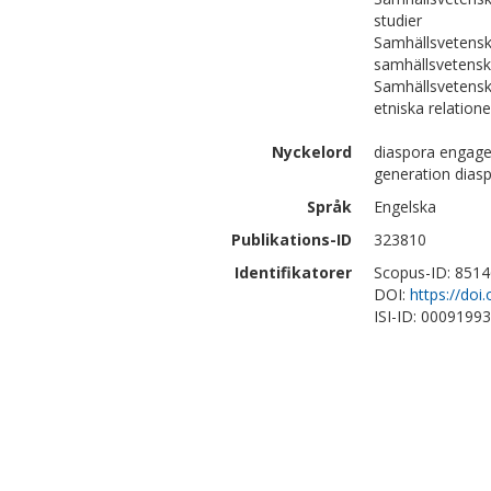
studier
Samhällsvetensk
samhällsvetens
Samhällsvetensk
etniska relation
Nyckelord
diaspora engage
generation diasp
Språk
Engelska
Publikations-ID
323810
Identifikatorer
Scopus-ID: 851
DOI:
https://do
ISI-ID: 0009199