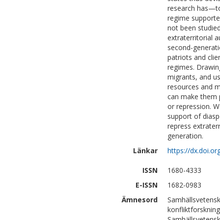
research has—to
regime supporter
not been studied
extraterritorial 
second-generati
patriots and clie
regimes. Drawing
migrants, and us
resources and m
can make them p
or repression. W
support of diasp
repress extraterr
generation.
Länkar
https://dx.doi.
ISSN
1680-4333
E-ISSN
1682-0983
Ämnesord
Samhällsvetensk
konfliktforskning
Samhällsvetensk