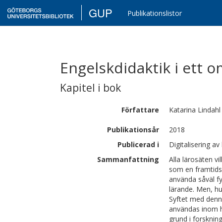
GUP
Publikationslistor
Engelskdidaktik i ett 
Kapitel i bok
Författare
Katarina
Lindahl
Publikationsår
2018
Publicerad i
Digitalisering a
Sammanfattning
Alla lärosäten vil
som en framtidsf
använda såväl fy
lärande. Men, hu
Syftet med denna
användas inom hö
grund i forsknin