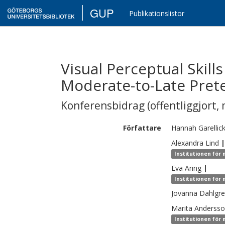
GUP
Publikationslistor
Visual Perceptual Skil
Moderate-to-Late Pret
Konferensbidrag (offentliggjort, 
Författare
Hannah
Garellic
Alexandra
Lind
|
Institutionen för
Eva
Aring
|
Institutionen för
Jovanna
Dahlgr
Marita Anderss
Institutionen för