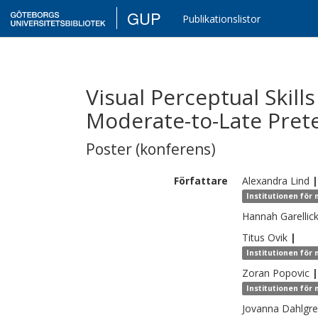
GUP
Publikationslistor
Visual Perceptual Skill
Moderate-to-Late Pre
Poster (konferens)
Författare
Alexandra
Lind
|
Institutionen för
Hannah
Garellic
Titus
Ovik
|
Institutionen för
Zoran
Popovic
|
Institutionen för
Jovanna
Dahlgr