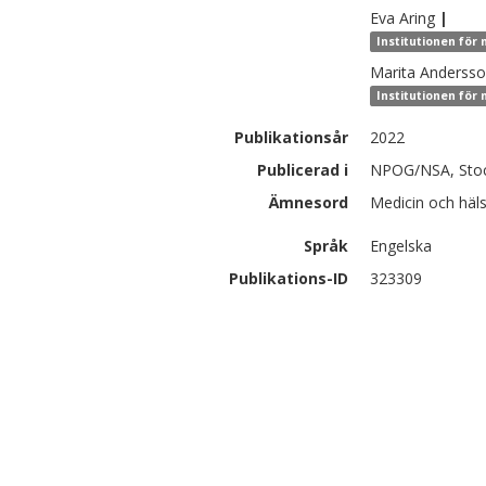
Eva
Aring
|
Institutionen för
Marita Anderss
Institutionen för
Publikationsår
2022
Publicerad i
NPOG/NSA, Stoc
Ämnesord
Medicin och häls
Språk
Engelska
Publikations-ID
323309