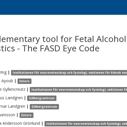
lementary tool for Fetal Alcoho
tics - The FASD Eye Code
ring
|
Institutionen för neurovetenskap och fysiologi, sektionen för klinisk 
n
Ayoub
|
Extern
e
Gyllencreutz
|
Institutionen för neurovetenskap och fysiologi, sektionen f
us
Landgren
|
Gillbergcentrum
emar
Landgren
|
Gillbergcentrum
vensson
|
Extern
a Andersson
Grönlund
|
Institutionen för neurovetenskap och fysiologi, se