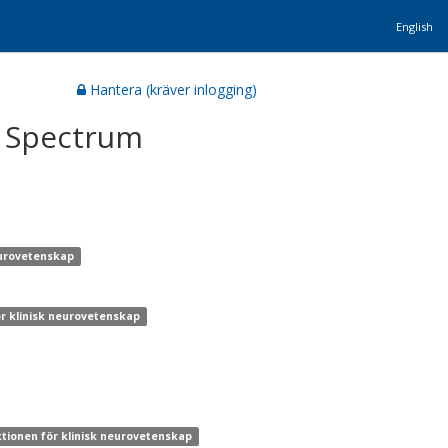
English
Hantera (kräver inlogging)
l Spectrum
neurovetenskap
ör klinisk neurovetenskap
ktionen för klinisk neurovetenskap