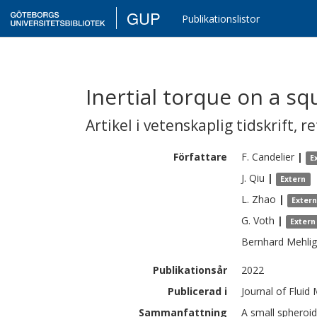
GUP
Publikationslistor
Inertial torque on a s
Artikel i vetenskaplig tidskrift
,
re
Författare
F.
Candelier
|
E
J.
Qiu
|
Extern
L.
Zhao
|
Exter
G.
Voth
|
Extern
Bernhard
Mehlig
Publikationsår
2022
Publicerad i
Journal of Fluid
Sammanfattning
A small spheroid 