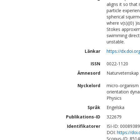
aligns it so that
particle experien
spherical squirme
where v(s)((0) )i
Stokes approxima
swimming direct
unstable.
Länkar
https://dx.doi.o
ISSN
0022-1120
Ämnesord
Naturvetenskap 
Nyckelord
micro-organism 
orientation dyn
Physics
Språk
Engelska
Publikations-ID
322679
Identifikatorer
ISI-ID: 0008938
DOI:
https://doi
Scopus-ID: 851