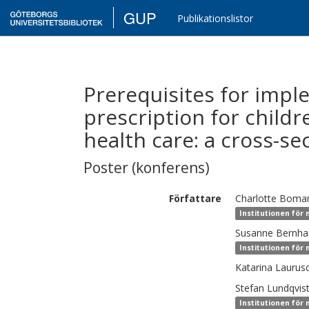
GUP
Publikationslistor
Prerequisites for imple
prescription for childr
health care: a cross-se
Poster (konferens)
Författare
Charlotte
Boma
Institutionen för 
Susanne
Bernha
Institutionen för 
Katarina
Laurus
Stefan
Lundqvis
Institutionen för 