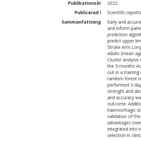
Publikationsår
2022
Publicerad i
Scientific report
Sammanfattning
Early and accura
and inform patien
prediction algor
predict upper li
Stroke Arm Long
adults (mean age
Cluster analysis
the 3-months Ac
out in a training
random forest mo
performed 3-days
strength and abd
and accuracy was
outcome. Additi
haemorrhagic str
validation of t
advantages over
integrated into r
selection in clini