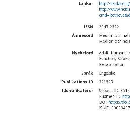
Länkar
http://dx.doi.o
http://www.ncbi.
cmd=Retrieve&d
ISSN
2045-2322
Ämnesord
Medicin och häls
Medicin och häl
Nyckelord
Adult, Humans, A
Function, Stroke
Rehabilitation
Språk
Engelska
Publikations-ID
321893
Identifikatorer
Scopus-ID: 851
Pubmed-ID:
htt
DOI:
https://do
ISI-ID: 0009340