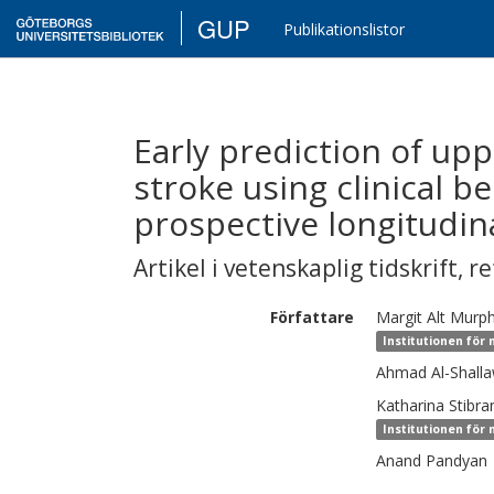
GUP
Publikationslistor
Early prediction of upp
stroke using clinical 
prospective longitudina
Artikel i vetenskaplig tidskrift
,
re
Författare
Margit
Alt Murp
Institutionen för
Ahmad
Al-Shalla
Katharina
Stibr
Institutionen för
Anand
Pandyan