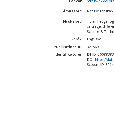
Länkar
https://dx.doi.
Ämnesord
Naturvetenskap |
Nyckelord
indian hedgehog,
cartilage, diffe
Science & Techn
Språk
Engelska
Publikations-ID
321569
Identifikatorer
ISI-ID: 0008838
DOI:
https://do
Scopus-ID: 851