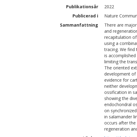
Publikationsår
2022
Publicerad i
Nature Communic
Sammanfattning
There are major 
and regeneration
recapitulation o
using a combinat
tracing. We find
is accomplished 
limiting the tran
The oriented ext
development of 
evidence for cart
neither develop
ossification in 
showing the dive
endochondral os
on synchronized 
in salamander li
occurs after the 
regeneration and