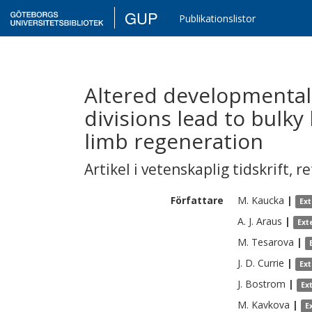
GUP
Publikationslistor
Altered developmental
divisions lead to bulk
limb regeneration
Artikel i vetenskaplig tidskrift
,
re
Författare
M.
Kaucka
|
Ex
A. J.
Araus
|
Ext
M.
Tesarova
|
J. D.
Currie
|
Ex
J.
Bostrom
|
Ex
M.
Kavkova
|
E