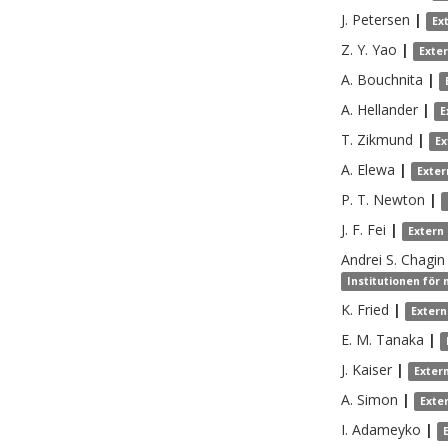
J.
Petersen
|
Ex
Z. Y.
Yao
|
Exte
A.
Bouchnita
|
A.
Hellander
|
E
T.
Zikmund
|
Ex
A.
Elewa
|
Exter
P. T.
Newton
|
J. F.
Fei
|
Extern
Andrei S.
Chagin
Institutionen för 
K.
Fried
|
Extern
E. M.
Tanaka
|
J.
Kaiser
|
Exter
A.
Simon
|
Exte
I.
Adameyko
|