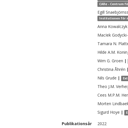
CARe - Centrum fö
Egill
Snaebjörnss
Institutionen för
Anna
Kowalczyk
MacIek
Godycki
Tamara N.
Platt
Hilde A.M.
Konin
Wim G.
Groen
|
Christina
Åhrén
Nils
Grude
|
Ex
Theo J.M.
Verhei
Cees M.P.M.
Her
Morten
Lindbae
Sigurd
Hoye
|
E
Publikationsår
2022