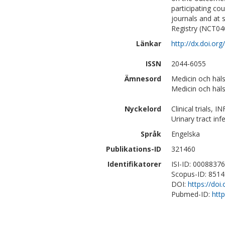
participating co
journals and at s
Registry (NCT04
Länkar
http://dx.doi.o
ISSN
2044-6055
Ämnesord
Medicin och häls
Medicin och häl
Nyckelord
Clinical trials
Urinary tract inf
Språk
Engelska
Publikations-ID
321460
Identifikatorer
ISI-ID: 0008837
Scopus-ID: 851
DOI:
https://do
Pubmed-ID:
htt