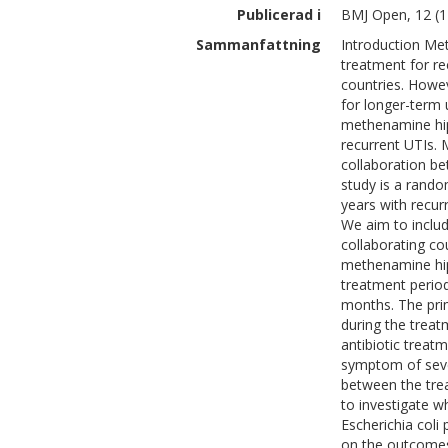
Publicerad i
BMJ Open, 12 (1
Sammanfattning
Introduction Met
treatment for re
countries. Howev
for longer-term 
methenamine hip
recurrent UTIs.
collaboration b
study is a random
years with recurr
We aim to includ
collaborating co
methenamine hip
treatment period
months. The pri
during the trea
antibiotic treat
symptom of sever
between the tre
to investigate w
Escherichia coli 
on the outcomes.