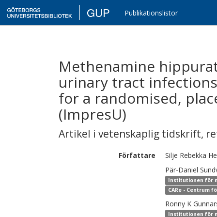
GUP
Publikationslistor
Methenamine hippurate
urinary tract infection
for a randomised, place
(ImpresU)
Artikel i vetenskaplig tidskrift
,
re
Författare
Silje Rebekka
He
Pär-Daniel
Sundv
Institutionen för
CARe - Centrum fö
Ronny K
Gunnar
Institutionen för