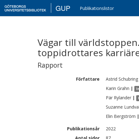
GUP
Publikationslistor
Vägar till världstoppen
toppidrottares karriär
Rapport
Författare
Astrid
Schubring
Karin
Grahn
|
I
Pär
Rylander
|
Suzanne
Lundval
Elin
Bergström
Publikationsår
2022
Antal sidor
87