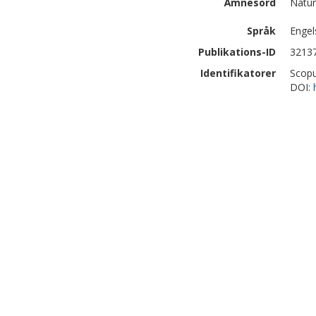
Ämnesord
Natur
Språk
Engel
Publikations-ID
3213
Identifikatorer
Scopu
DOI: