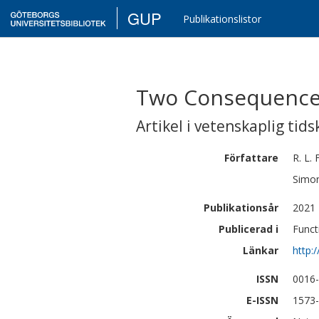
GUP
Publikationslistor
Two Consequences 
Artikel i vetenskaplig tids
Författare
R. L.
Simo
Publikationsår
2021
Publicerad i
Funct
Länkar
http:
ISSN
0016
E-ISSN
1573