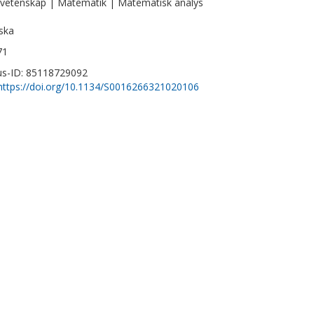
vetenskap | Matematik | Matematisk analys
ska
71
s-ID: 85118729092
https://doi.org/10.1134/S0016266321020106