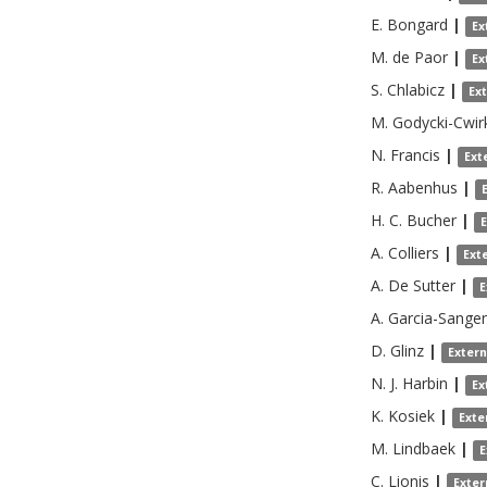
E.
Bongard
|
Ex
M.
de Paor
|
Ex
S.
Chlabicz
|
Ex
M.
Godycki-Cwir
N.
Francis
|
Ext
R.
Aabenhus
|
H. C.
Bucher
|
A.
Colliers
|
Ext
A.
De Sutter
|
E
A.
Garcia-Sangen
D.
Glinz
|
Exter
N. J.
Harbin
|
Ex
K.
Kosiek
|
Exte
M.
Lindbaek
|
E
C.
Lionis
|
Exter