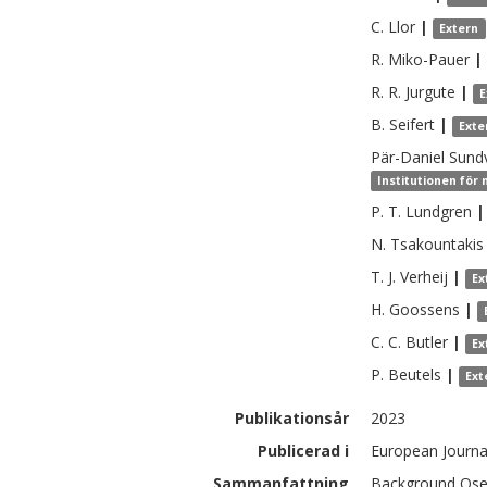
C.
Llor
|
Extern
R.
Miko-Pauer
|
R. R.
Jurgute
|
E
B.
Seifert
|
Exte
Pär-Daniel
Sundv
Institutionen för
P. T.
Lundgren
|
N.
Tsakountakis
T. J.
Verheij
|
Ex
H.
Goossens
|
C. C.
Butler
|
Ex
P.
Beutels
|
Ext
Publikationsår
2023
Publicerad i
European Journa
Sammanfattning
Background Oselt