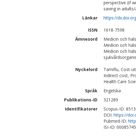
perspective (if 
saving in adults
Länkar
https://dx.doi.
ISSN
1618-7598
Ämnesord
Medicin och häls
Medicin och häl
Medicin och häl
sjukvårdsorganis
Nyckelord
Tamiflu, Cost-uti
Indirect cost, P
Health Care Sci
Språk
Engelska
Publikations-ID
321289
Identifikatorer
Scopus-ID: 851
DOI:
https://do
Pubmed-ID:
htt
ISI-ID: 0008574