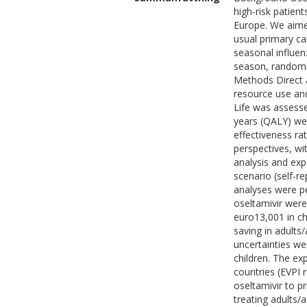
high-risk patients
Europe. We aimed
usual primary ca
seasonal influen
season, randomis
Methods Direct 
resource use and 
Life was assesse
years (QALY) we
effectiveness ra
perspectives, wit
analysis and expe
scenario (self-r
analyses were p
oseltamivir wer
euro13,001 in ch
saving in adults
uncertainties we
children. The ex
countries (EVPI 
oseltamivir to pr
treating adults/