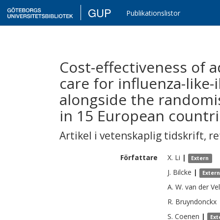
GUP
Publikationslistor
Cost-effectiveness of 
care for influenza-like
alongside the randomis
in 15 European countr
Artikel i vetenskaplig tidskrift
,
re
Författare
X.
Li
|
Extern
J.
Bilcke
|
Exter
A. W.
van der Ve
R.
Bruyndonckx
S.
Coenen
|
Ext