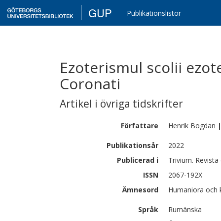
GUP
Publikationslistor
Ezoterismul scolii ezot
Coronati
Artikel i övriga tidskrifter
Författare
Henrik
Bogdan
Publikationsår
2022
Publicerad i
Trivium. Revista
ISSN
2067-192X
Ämnesord
Humaniora och ko
Språk
Rumänska