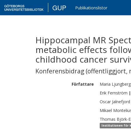
GUP
Publikationslistor
Hippocampal MR Spect
metabolic effects follo
childhood cancer survi
Konferensbidrag (offentliggjort, 
Författare
Maria
Ljungberg
Erik
Fernström
|
Oscar
Jalnefjord
Mikael
Monteliu
Thomas
Björk-E
Institutionen för 