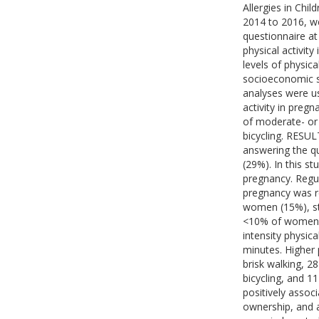
Allergies in Ch
2014 to 2016, w
questionnaire a
physical activit
levels of physic
socioeconomic st
analyses were us
activity in preg
of moderate- or h
bicycling. RESUL
answering the q
(29%). In this s
pregnancy. Regula
pregnancy was r
women (15%), st
<10% of women.
intensity physic
minutes. Higher 
brisk walking, 
bicycling, and 1
positively assoc
ownership, and a