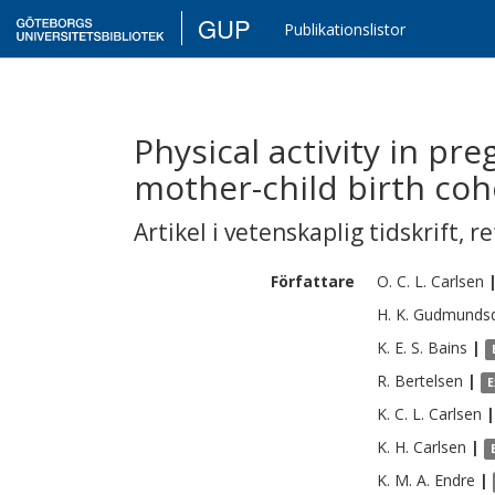
GUP
Publikationslistor
Physical activity in p
mother-child birth coh
Artikel i vetenskaplig tidskrift
,
re
Författare
O. C. L.
Carlsen
H. K.
Gudmundsd
K. E. S.
Bains
|
R.
Bertelsen
|
E
K. C. L.
Carlsen
|
K. H.
Carlsen
|
K. M. A.
Endre
|