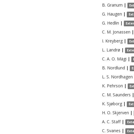
B.
Granum
|
Ex
G.
Haugen
|
Ex
G.
Hedlin
|
Exte
C. M.
Jonassen
|
I.
Kreyberg
|
Ex
L.
Landrø
|
Ext
C. A. O.
Mägi
|
B.
Nordlund
|
E
L. S.
Nordhagen
K.
Pehrson
|
Ex
C. M.
Saunders
K.
Sjøborg
|
Ex
H. O.
Skjerven
|
A. C.
Staff
|
Ext
C.
Svanes
|
Ext