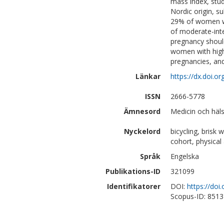
mass index, stud
Nordic origin, s
29% of women we
of moderate-inten
pregnancy should
women with high
pregnancies, and
Länkar
https://dx.doi.o
ISSN
2666-5778
Ämnesord
Medicin och häl
Nyckelord
bicycling, brisk 
cohort, physical 
Språk
Engelska
Publikations-ID
321099
Identifikatorer
DOI:
https://doi
Scopus-ID: 851