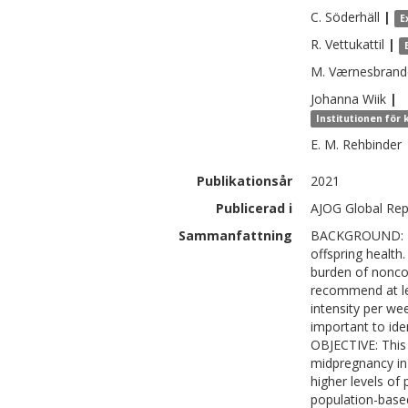
C.
Söderhäll
|
E
R.
Vettukattil
|
M.
Værnesbrand
Johanna
Wiik
|
Institutionen för
E. M.
Rehbinder
Publikationsår
2021
Publicerad i
AJOG Global Repo
Sammanfattning
BACKGROUND: Phy
offspring health
burden of nonco
recommend at lea
intensity per we
important to iden
OBJECTIVE: This 
midpregnancy in
higher levels o
population-base