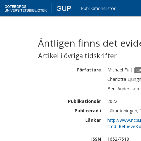
GUP
Publikationslistor
Äntligen finns det evi
Artikel i övriga tidskrifter
Författare
Michael
Fu
|
Ex
Charlotta
Ljung
Bert
Andersson
Publikationsår
2022
Publicerad i
Läkartidningen, 
Länkar
http://www.ncbi.
cmd=Retrieve&d
ISSN
1652-7518